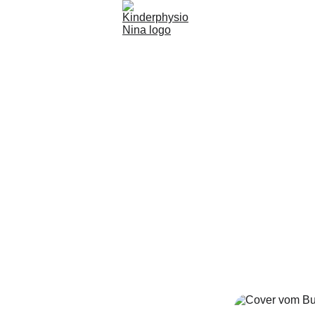
u Fuß - von kle
lles rund um mein Buch, erhältlich bei Autorenwelt und Thal