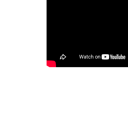
Schuhempfehlung
Wichtig: es gibt nicht den einen Schuh der 
manchen Marken sind einige Modelle schmaler/
Schuhmarken für schmale 