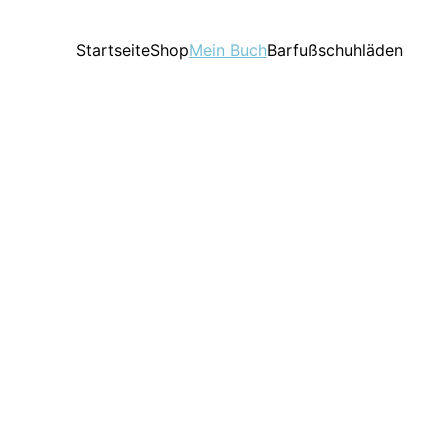
Startseite
Shop
Mein Buch
Barfußschuhläden
Gut z
A